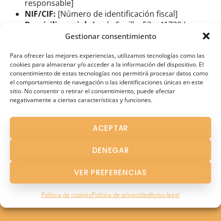
responsable]
NIF/CIF:
[Número de identificación fiscal]
Domicilio social:
Av. de Sevilla, 52 – 41720 Los
Palacios y Villafranca (Sevilla), España
Gestionar consentimiento
Correo electrónico:
Para ofrecer las mejores experiencias, utilizamos tecnologías como las
centropsico.sentidos@gmail.com
cookies para almacenar y/o acceder a la información del dispositivo. El
Teléfono:
955 438 191 / 744 620 738
consentimiento de estas tecnologías nos permitirá procesar datos como
Sitio Web:
abretussentidos.com
el comportamiento de navegación o las identificaciones únicas en este
sitio. No consentir o retirar el consentimiento, puede afectar
El acceso y uso del Sitio Web atribuye la condición de
negativamente a ciertas características y funciones.
usuario, aceptando desde dicho acceso y/o uso las
presentes condiciones y la legislación aplicable en
ACEPTAR
España.
DENEGAR
VER PREFERENCIAS
Política de cookies
Política de privacidad
Aviso legal