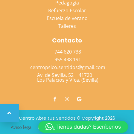
Pedagogía
Refuerzo Escolar
Escuela de verano
Talleres
Contacto
744 620 738
955 438 191
centropsico.sentidos@gmail.com
Av. de Sevilla, 52 | 41720
Los Palacios y Vfca. (Sevilla)
Centro Abre tus Sentidos © Copyright 2026
¿Tienes dudas? Escríbenos
Aviso legal
Política de privacidad
Política de cookies