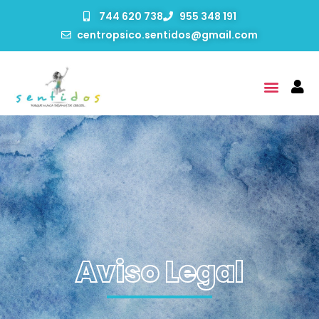
744 620 738
955 348 191
centropsico.sentidos@gmail.com
Aviso Legal