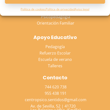
Psicología Adulto
Política de cookies
Política de privacidad
Aviso legal
Psicología Niño
Psicopedagogía
Orientación Familiar
Apoyo Educativo
Pedagogía
Refuerzo Escolar
Escuela de verano
Talleres
Contacto
744 620 738
955 438 191
centropsico.sentidos@gmail.com
Av. de Sevilla, 52 | 41720