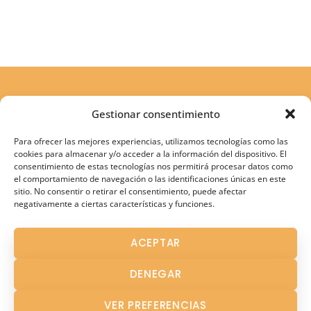
Gestionar consentimiento
Para ofrecer las mejores experiencias, utilizamos tecnologías como las
cookies para almacenar y/o acceder a la información del dispositivo. El
consentimiento de estas tecnologías nos permitirá procesar datos como
el comportamiento de navegación o las identificaciones únicas en este
sitio. No consentir o retirar el consentimiento, puede afectar
negativamente a ciertas características y funciones.
Atención Terapéutica
ACEPTAR
Atención Temprana
DENEGAR
Fisioterapia
Logopedia en Los Palacios
VER PREFERENCIAS