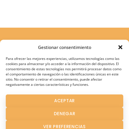
Gestionar consentimiento
Para ofrecer las mejores experiencias, utilizamos tecnologías como las
cookies para almacenar y/o acceder a la información del dispositivo. El
consentimiento de estas tecnologías nos permitirá procesar datos como
el comportamiento de navegación o las identificaciones únicas en este
sitio. No consentir o retirar el consentimiento, puede afectar
negativamente a ciertas características y funciones.
Atención Terapéutica
ACEPTAR
Atención Temprana
DENEGAR
Fisioterapia
Logopedia en Los Palacios
VER PREFERENCIAS