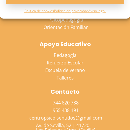
Psicología Adulto
Política de cookies
Política de privacidad
Aviso legal
Psicología Niño
Psicopedagogía
Orientación Familiar
Apoyo Educativo
Pedagogía
Refuerzo Escolar
Escuela de verano
Talleres
Contacto
744 620 738
955 438 191
centropsico.sentidos@gmail.com
Av. de Sevilla, 52 | 41720