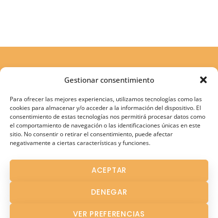
Gestionar consentimiento
Para ofrecer las mejores experiencias, utilizamos tecnologías como las
cookies para almacenar y/o acceder a la información del dispositivo. El
consentimiento de estas tecnologías nos permitirá procesar datos como
el comportamiento de navegación o las identificaciones únicas en este
sitio. No consentir o retirar el consentimiento, puede afectar
negativamente a ciertas características y funciones.
Atención Terapéutica
ACEPTAR
Atención Temprana
DENEGAR
Fisioterapia
Logopedia en Los Palacios
VER PREFERENCIAS