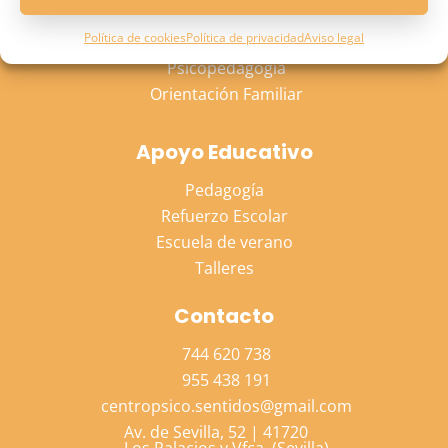
Psicología Adulto
Política de cookies
Política de privacidad
Aviso legal
Psicología Niño
Psicopedagogía
Orientación Familiar
Apoyo Educativo
Pedagogía
Refuerzo Escolar
Escuela de verano
Talleres
Contacto
744 620 738
955 438 191
centropsico.sentidos@gmail.com
Av. de Sevilla, 52 | 41720