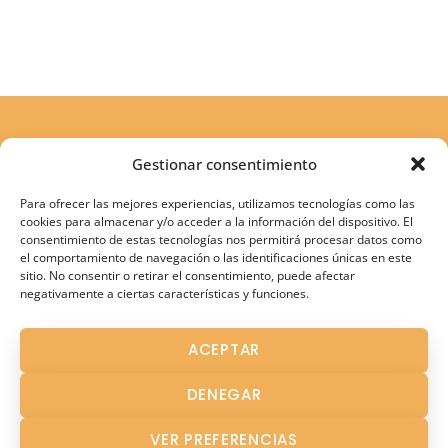
Gestionar consentimiento
Para ofrecer las mejores experiencias, utilizamos tecnologías como las
cookies para almacenar y/o acceder a la información del dispositivo. El
consentimiento de estas tecnologías nos permitirá procesar datos como
el comportamiento de navegación o las identificaciones únicas en este
sitio. No consentir o retirar el consentimiento, puede afectar
negativamente a ciertas características y funciones.
Atención Terapéutica
ACEPTAR
Atención Temprana
DENEGAR
Fisioterapia
Logopedia en Los Palacios
VER PREFERENCIAS