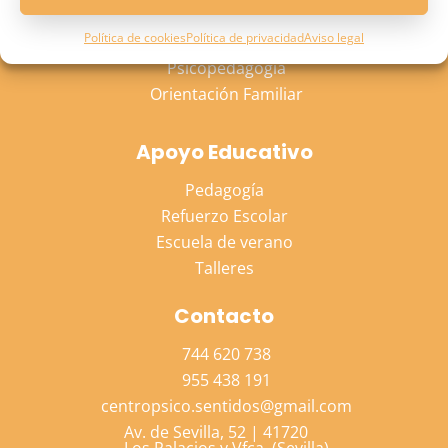
Psicología Adulto
Política de cookies
Política de privacidad
Aviso legal
Psicología Niño
Psicopedagogía
Orientación Familiar
Apoyo Educativo
Pedagogía
Refuerzo Escolar
Escuela de verano
Talleres
Contacto
744 620 738
955 438 191
centropsico.sentidos@gmail.com
Av. de Sevilla, 52 | 41720