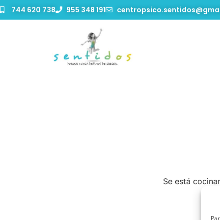
744 620 738
955 348 191
centropsico.sentidos@gma
Tenemos Gra
Se está cocinan
Par