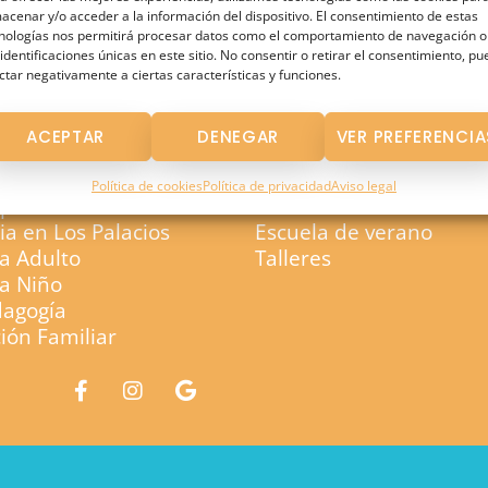
acenar y/o acceder a la información del dispositivo. El consentimiento de estas
nologías nos permitirá procesar datos como el comportamiento de navegación o
 identificaciones únicas en este sitio. No consentir o retirar el consentimiento, p
ctar negativamente a ciertas características y funciones.
ón Terapéutica
Apoyo Educativo
ACEPTAR
DENEGAR
VER PREFERENCIA
n Temprana
Pedagogía
Política de cookies
Política de privacidad
Aviso legal
apia
Refuerzo Escolar
a en Los Palacios
Escuela de verano
ía Adulto
Talleres
ía Niño
dagogía
ión Familiar