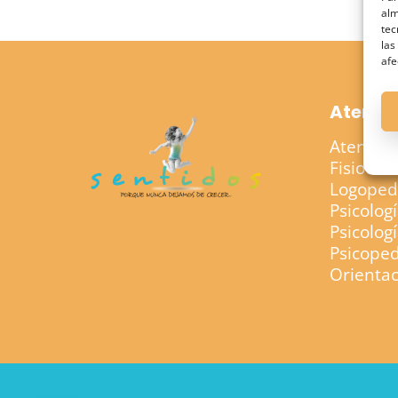
alm
tec
las
afe
Atenci
Atenció
Fisioter
Logopedi
Psicolog
Psicolog
Psicope
Orientac