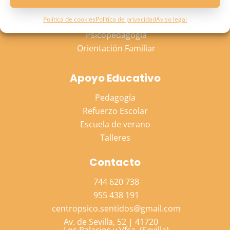
Psicología Adulto
Política de cookies
Política de privacidad
Aviso legal
Psicología Niño
Psicopedagogía
Orientación Familiar
Apoyo Educativo
Pedagogía
Refuerzo Escolar
Escuela de verano
Talleres
Contacto
744 620 738
955 438 191
centropsico.sentidos@gmail.com
Av. de Sevilla, 52 | 41720