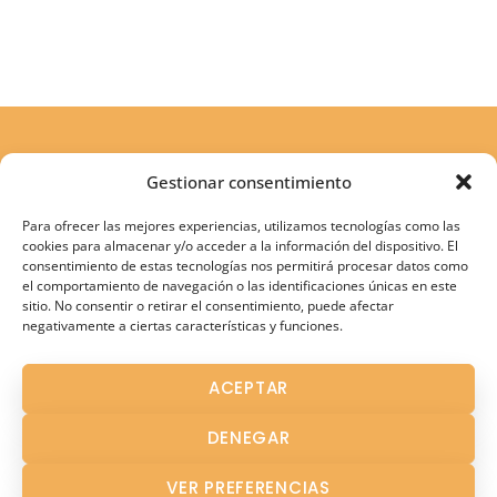
Gestionar consentimiento
Para ofrecer las mejores experiencias, utilizamos tecnologías como las
cookies para almacenar y/o acceder a la información del dispositivo. El
consentimiento de estas tecnologías nos permitirá procesar datos como
el comportamiento de navegación o las identificaciones únicas en este
sitio. No consentir o retirar el consentimiento, puede afectar
negativamente a ciertas características y funciones.
Atención Terapéutica
ACEPTAR
Atención Temprana
DENEGAR
Fisioterapia
Logopedia en Los Palacios
VER PREFERENCIAS