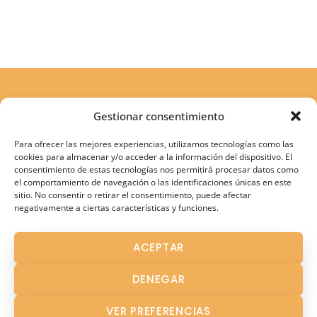
Gestionar consentimiento
Para ofrecer las mejores experiencias, utilizamos tecnologías como las
cookies para almacenar y/o acceder a la información del dispositivo. El
consentimiento de estas tecnologías nos permitirá procesar datos como
el comportamiento de navegación o las identificaciones únicas en este
sitio. No consentir o retirar el consentimiento, puede afectar
negativamente a ciertas características y funciones.
Atención Terapéutica
ACEPTAR
Atención Temprana
DENEGAR
Fisioterapia
Logopedia en Los Palacios
VER PREFERENCIAS