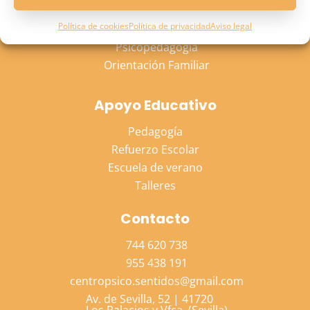
Psicología Adulto
Política de cookies
Política de privacidad
Aviso legal
Psicología Niño
Psicopedagogía
Orientación Familiar
Apoyo Educativo
Pedagogía
Refuerzo Escolar
Escuela de verano
Talleres
Contacto
744 620 738
955 438 191
centropsico.sentidos@gmail.com
Av. de Sevilla, 52 | 41720