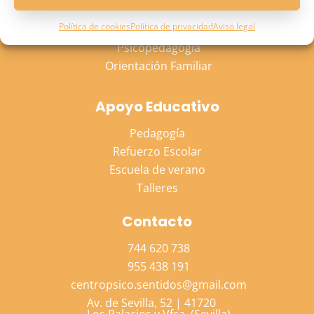
Psicología Adulto
Política de cookies
Política de privacidad
Aviso legal
Psicología Niño
Psicopedagogía
Orientación Familiar
Apoyo Educativo
Pedagogía
Refuerzo Escolar
Escuela de verano
Talleres
Contacto
744 620 738
955 438 191
centropsico.sentidos@gmail.com
Av. de Sevilla, 52 | 41720