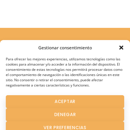
Gestionar consentimiento
Para ofrecer las mejores experiencias, utilizamos tecnologías como las
cookies para almacenar y/o acceder a la información del dispositivo. El
consentimiento de estas tecnologías nos permitirá procesar datos como
el comportamiento de navegación o las identificaciones únicas en este
sitio. No consentir o retirar el consentimiento, puede afectar
negativamente a ciertas características y funciones.
Atención Terapéutica
ACEPTAR
Atención Temprana
DENEGAR
Fisioterapia
Logopedia en Los Palacios
VER PREFERENCIAS