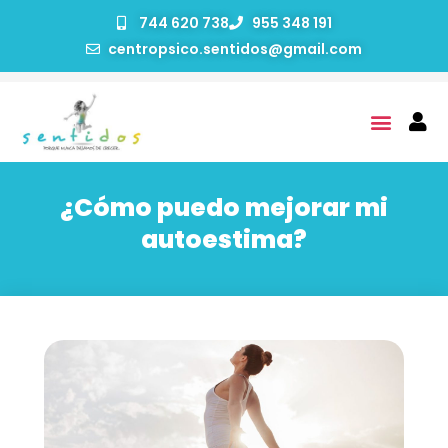
744 620 738
955 348 191
centropsico.sentidos@gmail.com
¿Cómo puedo mejorar mi
autoestima?